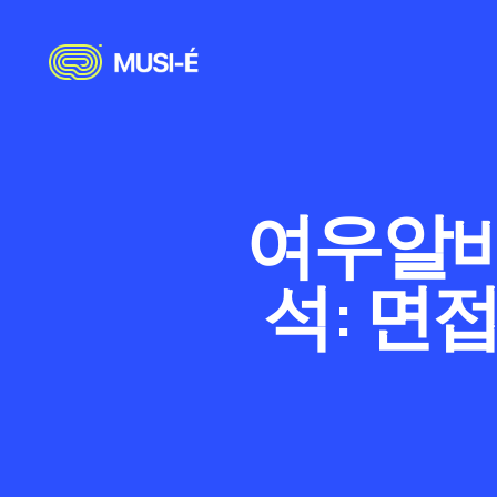
여우알바
석: 면