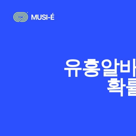
유흥알바 
확