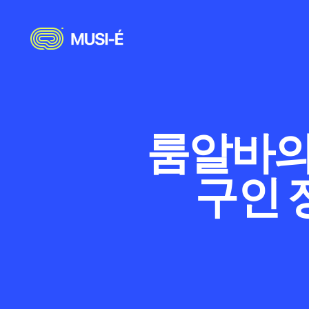
룸알바의
구인 