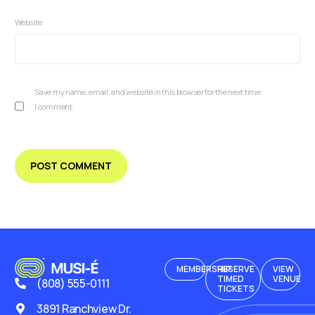
Website
Save my name, email, and website in this browser for the next time
I comment.
MEMBERSHIP
RESERVE
VIEW
TIMED
VENUE
(808) 555-0111
TICKETS
3891 Ranchview Dr.