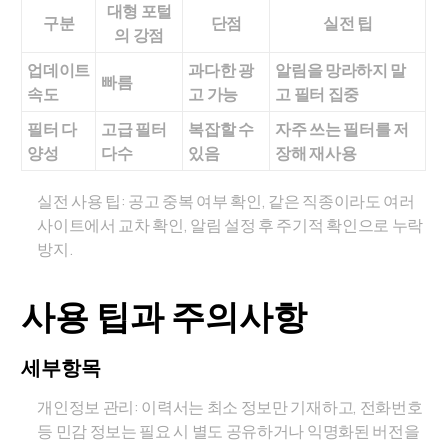
대형 포털
구분
단점
실전 팁
의 강점
업데이트
과다한 광
알림을 망라하지 말
빠름
속도
고 가능
고 필터 집중
필터 다
고급 필터
복잡할 수
자주 쓰는 필터를 저
양성
다수
있음
장해 재사용
실전 사용 팁: 공고 중복 여부 확인, 같은 직종이라도 여러
사이트에서 교차 확인, 알림 설정 후 주기적 확인으로 누락
방지.
사용 팁과 주의사항
세부항목
개인정보 관리: 이력서는 최소 정보만 기재하고, 전화번호
등 민감 정보는 필요 시 별도 공유하거나 익명화된 버전을