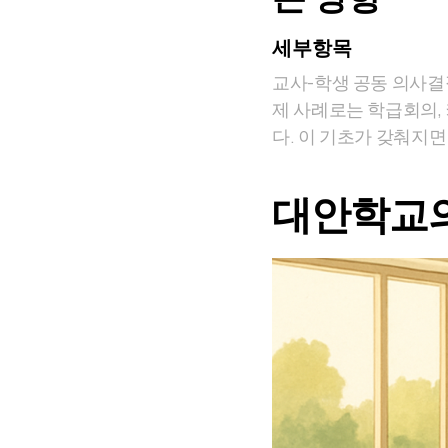
세부항목
교사-학생 공동 의사결
제 사례로는 학급회의,
다. 이 기초가 갖춰지
대안학교의