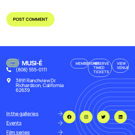
MEMBERSHIP
RESERVE
VIEW
TIMED
VENUE
(808) 555-0111
TICKETS
3891 Ranchview Dr.
Richardson, California
62639
In the galleries
Events
Film series