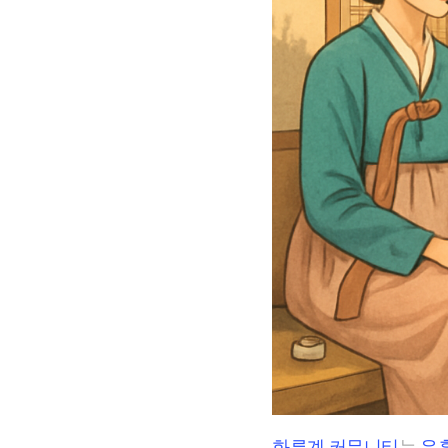
화류계 커뮤니티
는
유