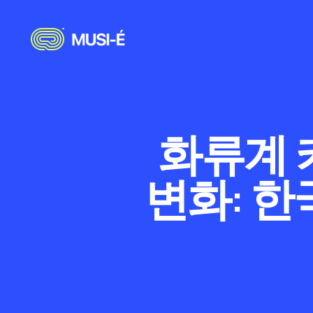
화류계 
변화: 한