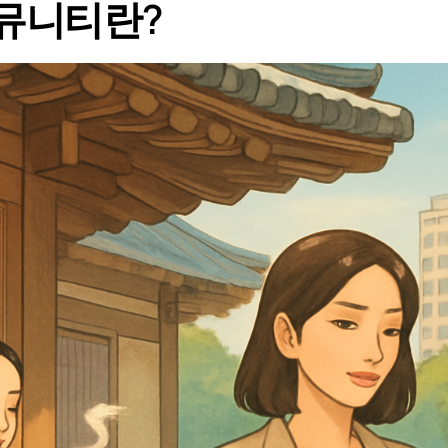
뮤니티란?