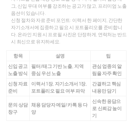
그, 신입 우대 여부를 강조하는 공고가 많고, 프리미엄 노출
옵션이 있습니다.
신청 절차와 자료 준비 포인트: 이력서 한 페이지, 간단한
자기소개서에 집중하고 필요 시 포트폴리오를 준비합니
다. 온라인 지원 시 프로필 사진은 단정하게, 연락처는 반드
시 최신으로 유지하세요.
항목
설명
팁
신입 공고
필터/태그 기반 노출, 지역
관심 업종의 알
노출 방식
중심 우선 노출
림을 자주 확인
신청 자료
이력서 1장, 자기소개서 1장,
간결하고 핵심
준비
포트폴리오 필요 여부 파악
내용만 담기
신속한 응답으
문의·상담
채용 담당자 메일/카톡 등 다
로 신뢰감 높이
창구
양
기