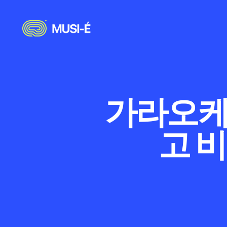
가라오케 
고 