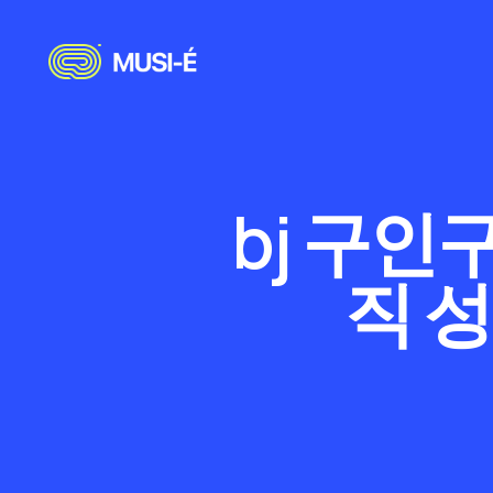
bj 구인
직 