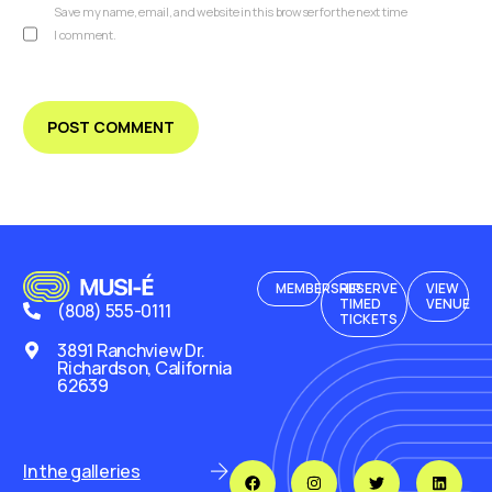
Save my name, email, and website in this browser for the next time
I comment.
MEMBERSHIP
RESERVE
VIEW
TIMED
VENUE
(808) 555-0111
TICKETS
3891 Ranchview Dr.
Richardson, California
62639
In the galleries