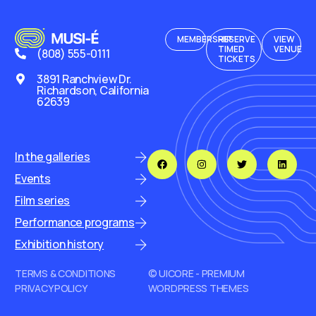
MEMBERSHIP
RESERVE
VIEW
TIMED
VENUE
(808) 555-0111
TICKETS
3891 Ranchview Dr.
Richardson, California
62639
In the galleries
Events
Film series
Performance programs
Exhibition history
TERMS & CONDITIONS
© UICORE - PREMIUM
PRIVACY POLICY
WORDPRESS THEMES