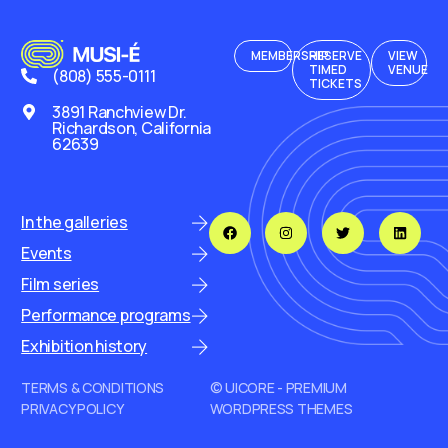
MEMBERSHIP
RESERVE
VIEW
TIMED
VENUE
(808) 555-0111
TICKETS
3891 Ranchview Dr.
Richardson, California
62639
In the galleries
Events
Film series
Performance programs
Exhibition history
TERMS & CONDITIONS
© UICORE - PREMIUM
PRIVACY POLICY
WORDPRESS THEMES