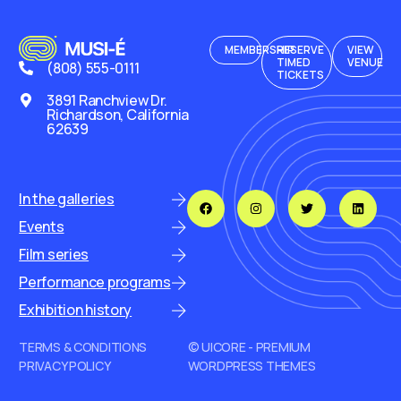
MEMBERSHIP
RESERVE
VIEW
TIMED
VENUE
(808) 555-0111
TICKETS
3891 Ranchview Dr.
Richardson, California
62639
In the galleries
Events
Film series
Performance programs
Exhibition history
TERMS & CONDITIONS
© UICORE - PREMIUM
PRIVACY POLICY
WORDPRESS THEMES