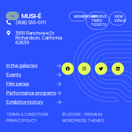
MEMBERSHIP
RESERVE
VIEW
TIMED
VENUE
(808) 555-0111
TICKETS
3891 Ranchview Dr.
Richardson, California
62639
In the galleries
Events
Film series
Performance programs
Exhibition history
TERMS & CONDITIONS
© UICORE - PREMIUM
PRIVACY POLICY
WORDPRESS THEMES