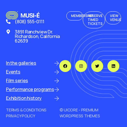
MEMBERSHIP
RESERVE
VIEW
TIMED
VENUE
(808) 555-0111
TICKETS
3891 Ranchview Dr.
Richardson, California
62639
In the galleries
Events
Film series
Performance programs
Exhibition history
TERMS & CONDITIONS
© UICORE - PREMIUM
PRIVACY POLICY
WORDPRESS THEMES