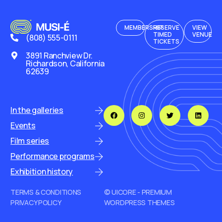
MEMBERSHIP
RESERVE
VIEW
TIMED
VENUE
(808) 555-0111
TICKETS
3891 Ranchview Dr.
Richardson, California
62639
In the galleries
Events
Film series
Performance programs
Exhibition history
TERMS & CONDITIONS
© UICORE - PREMIUM
PRIVACY POLICY
WORDPRESS THEMES