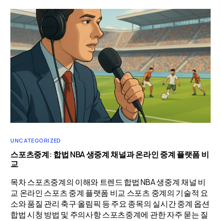
UNCATEGORIZED
스포츠중계: 합법 NBA 생중계 채널과 온라인 중계 플랫폼 비
교
목차 스포츠중계의 이해와 트렌드 합법 NBA 생중계 채널 비
교 온라인 스포츠 중계 플랫폼 비교 스포츠 중계의 기술적 요
소와 품질 관리 축구·올림픽 등 주요 종목의 실시간 중계 옵션
합법 시청 방법 및 주의사항 스포츠중계에 관한 자주 묻는 질