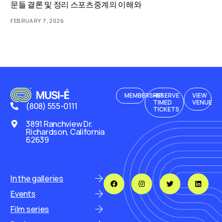
문들 결론 및 정리 스포츠중계의 이해와
FEBRUARY 7, 2026
MEMBERSHIP
RESERVE
VIEW
TIMED
VENUE
(808) 555-0111
TICKETS
3891 Ranchview Dr.
Richardson, California
62639
In the galleries
Events
Film series