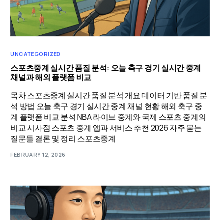
UNCATEGORIZED
스포츠중계 실시간 품질 분석: 오늘 축구 경기 실시간 중계
채널과 해외 플랫폼 비교
목차 스포츠중계 실시간 품질 분석 개요 데이터 기반 품질 분
석 방법 오늘 축구 경기 실시간 중계 채널 현황 해외 축구 중
계 플랫폼 비교 분석 NBA 라이브 중계와 국제 스포츠 중계의
비교 시사점 스포츠 중계 앱과 서비스 추천 2026 자주 묻는
질문들 결론 및 정리 스포츠중계
FEBRUARY 12, 2026