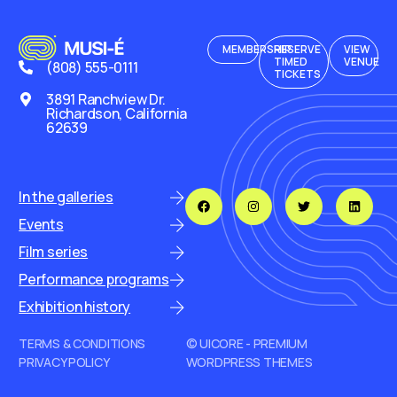
MEMBERSHIP
RESERVE
VIEW
TIMED
VENUE
(808) 555-0111
TICKETS
3891 Ranchview Dr.
Richardson, California
62639
In the galleries
Events
Film series
Performance programs
Exhibition history
TERMS & CONDITIONS
© UICORE - PREMIUM
PRIVACY POLICY
WORDPRESS THEMES