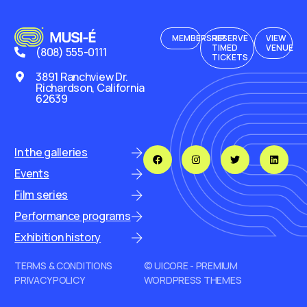
MEMBERSHIP
RESERVE
VIEW
TIMED
VENUE
(808) 555-0111
TICKETS
3891 Ranchview Dr.
Richardson, California
62639
In the galleries
Events
Film series
Performance programs
Exhibition history
TERMS & CONDITIONS
© UICORE - PREMIUM
PRIVACY POLICY
WORDPRESS THEMES