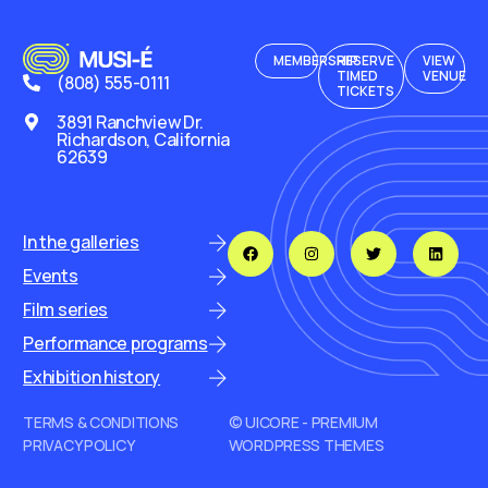
MEMBERSHIP
RESERVE
VIEW
TIMED
VENUE
(808) 555-0111
TICKETS
3891 Ranchview Dr.
Richardson, California
62639
In the galleries
Events
Film series
Performance programs
Exhibition history
TERMS & CONDITIONS
© UICORE - PREMIUM
PRIVACY POLICY
WORDPRESS THEMES