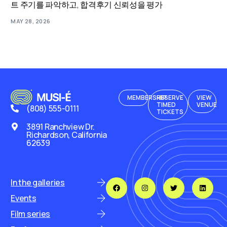
트 주기를 파악하고, 합격후기 신뢰성을 평가
MAY 28, 2026
MEMBERSHIP
RESERVE
VIEW
TIMED
VENUE
(808) 555-0111
TICKETS
3891 Ranchview Dr.
Richardson, California
62639
In the galleries
Events
Film series