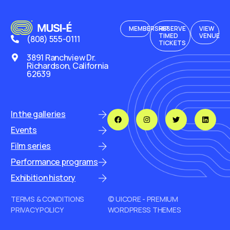
MEMBERSHIP
RESERVE
VIEW
TIMED
VENUE
(808) 555-0111
TICKETS
3891 Ranchview Dr.
Richardson, California
62639
In the galleries
Events
Film series
Performance programs
Exhibition history
TERMS & CONDITIONS
© UICORE - PREMIUM
PRIVACY POLICY
WORDPRESS THEMES