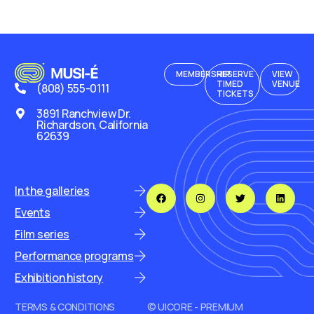
MEMBERSHIP
RESERVE
VIEW
TIMED
VENUE
(808) 555-0111
TICKETS
3891 Ranchview Dr.
Richardson, California
62639
In the galleries
Events
Film series
Performance programs
Exhibition history
TERMS & CONDITIONS
© UICORE - PREMIUM