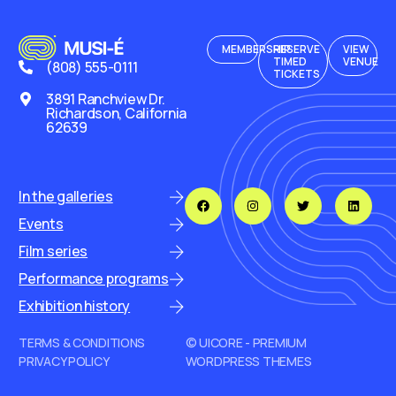
MEMBERSHIP
RESERVE
VIEW
TIMED
VENUE
(808) 555-0111
TICKETS
3891 Ranchview Dr.
Richardson, California
62639
In the galleries
Events
Film series
Performance programs
Exhibition history
TERMS & CONDITIONS
© UICORE - PREMIUM
PRIVACY POLICY
WORDPRESS THEMES