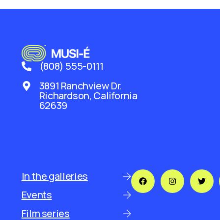
(808) 555-0111
3891 Ranchview Dr.
Richardson, California
62639
In the galleries
Events
Film series