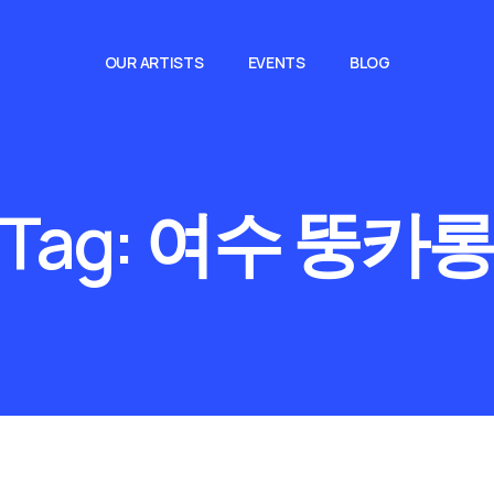
OUR ARTISTS
EVENTS
BLOG
Tag:
여수 뚱카