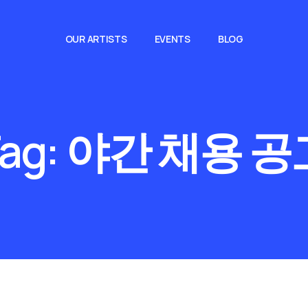
OUR ARTISTS
EVENTS
BLOG
ag:
야간 채용 공