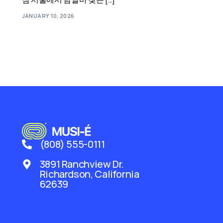
JANUARY 10, 2026
(808) 555-0111
3891 Ranchview Dr.
Richardson, California
62639