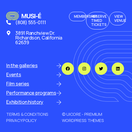
MEMBERSHIP
RESERVE
VIEW
TIMED
VENUE
(808) 555-0111
TICKETS
3891 Ranchview Dr.
Richardson, California
62639
In the galleries
Events
Film series
Performance programs
Exhibition history
TERMS & CONDITIONS
© UICORE - PREMIUM
PRIVACY POLICY
WORDPRESS THEMES