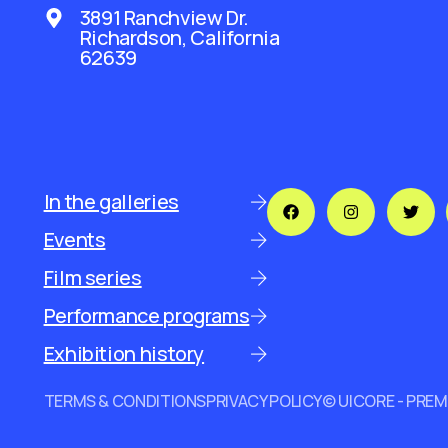
3891 Ranchview Dr.
Richardson, California
62639
In the galleries
Events
Film series
Performance programs
Exhibition history
TERMS & CONDITIONS
PRIVACY POLICY
© UICORE - PRE