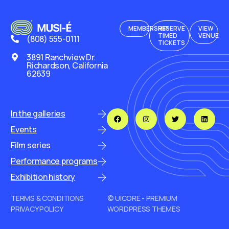
MEMBERSHIP
RESERVE
VIEW
TIMED
VENUE
(808) 555-0111
TICKETS
3891 Ranchview Dr.
Richardson, California
62639
In the galleries
Events
Film series
Performance programs
Exhibition history
TERMS & CONDITIONS
© UICORE - PREMIUM
PRIVACY POLICY
WORDPRESS THEMES