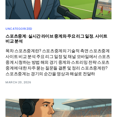
UNCATEGORIZED
스포츠중계: 실시간 라이브 중계와 주요 리그 일정, 사이트
비교 분석
목차 스포츠중계란? 스포츠중계의 기술적 측면 스포츠중계
사이트 비교 분석 주요 리그 일정 및 채널 모바일에서 스포츠
중계 시청하는 방법 해외 경기 중계와 스트리밍 전략 스포츠
중계에 대한 자주 묻는 질문들 결론 및 정리 스포츠중계란?
스포츠중계는 경기의 순간을 영상과 해설로 전달하
MARCH 20, 2026