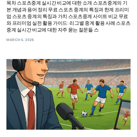
목차 스포츠중계 실시간 비교에 대한 소개 스포츠중계의 기
본 개념과 용어 정리 무료 스포츠 중계의 특징과 한계 프리미
엄 스포츠 중계의 특징과 가치 스포츠중계 사이트 비교 무료
와 프리미엄 실전 활용 가이드: 리그별 중계 활용 사례 스포츠
중계 실시간 비교에 대한 자주 묻는 질문들 스
MARCH 6, 2026