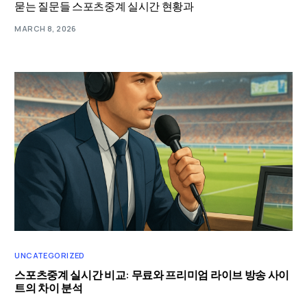
묻는 질문들 스포츠중계 실시간 현황과
MARCH 8, 2026
UNCATEGORIZED
스포츠중계 실시간 비교: 무료와 프리미엄 라이브 방송 사이
트의 차이 분석