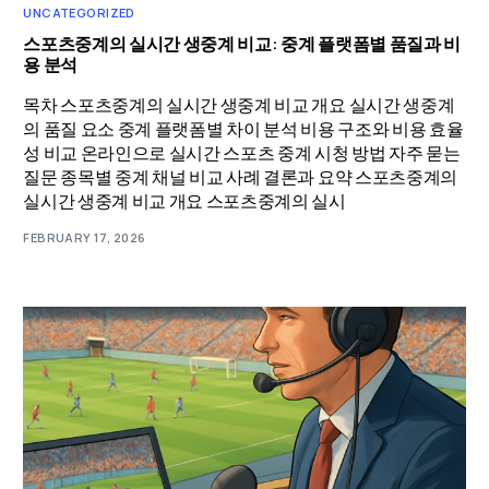
UNCATEGORIZED
스포츠중계의 실시간 생중계 비교: 중계 플랫폼별 품질과 비
용 분석
목차 스포츠중계의 실시간 생중계 비교 개요 실시간 생중계
의 품질 요소 중계 플랫폼별 차이 분석 비용 구조와 비용 효율
성 비교 온라인으로 실시간 스포츠 중계 시청 방법 자주 묻는
질문 종목별 중계 채널 비교 사례 결론과 요약 스포츠중계의
실시간 생중계 비교 개요 스포츠중계의 실시
FEBRUARY 17, 2026