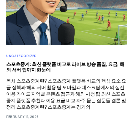
UNCATEGORIZED
스포츠중계: 최신 플랫폼 비교로 라이브 방송 품질, 요금, 해
외 서버 팁까지 한눈에
목차 스포츠중계란? 스포츠중계 플랫폼 비교의 핵심 요소 요
금 정책과 해외 서버 활용 팁 모바일과 데스크탑에서의 실전
이용 가이드 지역별 콘텐츠 접근과 해외 시청 팁 최신 스포츠
중계 플랫폼 추천과 이용 요금 비교 자주 묻는 질문들 결론 및
정리 스포츠중계란? 스포츠중계는 경기의
FEBRUARY 11, 2026