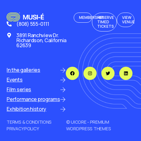
MEMBERSHIP
RESERVE
VIEW
TIMED
VENUE
(808) 555-0111
TICKETS
3891 Ranchview Dr.
Richardson, California
62639
In the galleries
Events
Film series
Performance programs
Exhibition history
TERMS & CONDITIONS
© UICORE - PREMIUM
PRIVACY POLICY
WORDPRESS THEMES