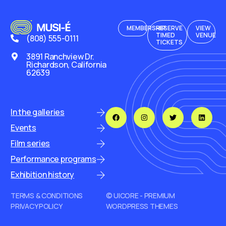
MEMBERSHIP
RESERVE
VIEW
TIMED
VENUE
(808) 555-0111
TICKETS
3891 Ranchview Dr.
Richardson, California
62639
In the galleries
Events
Film series
Performance programs
Exhibition history
TERMS & CONDITIONS
© UICORE - PREMIUM
PRIVACY POLICY
WORDPRESS THEMES