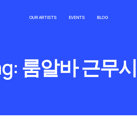
OUR ARTISTS
EVENTS
BLOG
ag:
룸알바 근무