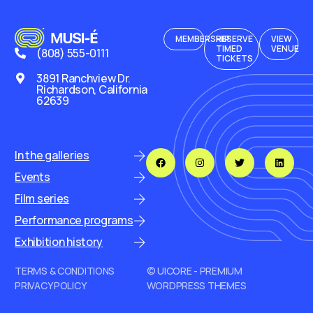
MEMBERSHIP
RESERVE
VIEW
TIMED
VENUE
(808) 555-0111
TICKETS
3891 Ranchview Dr.
Richardson, California
62639
In the galleries
Events
Film series
Performance programs
Exhibition history
TERMS & CONDITIONS
© UICORE - PREMIUM
PRIVACY POLICY
WORDPRESS THEMES