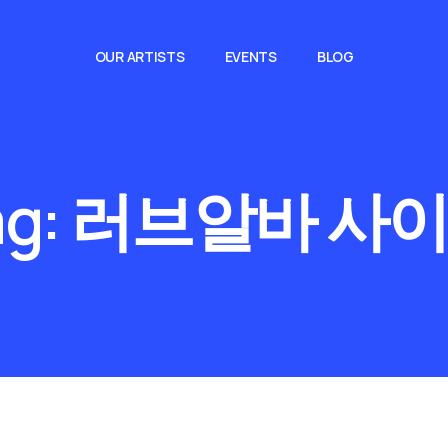
OUR ARTISTS
EVENTS
BLOG
ag:
러브알바 사