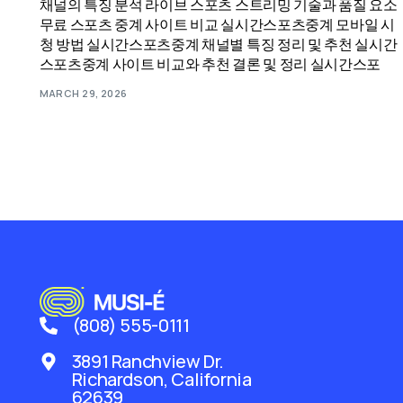
채널의 특징 분석 라이브 스포츠 스트리밍 기술과 품질 요소
무료 스포츠 중계 사이트 비교 실시간스포츠중계 모바일 시
청 방법 실시간스포츠중계 채널별 특징 정리 및 추천 실시간
스포츠중계 사이트 비교와 추천 결론 및 정리 실시간스포
MARCH 29, 2026
(808) 555-0111
3891 Ranchview Dr.
Richardson, California
62639