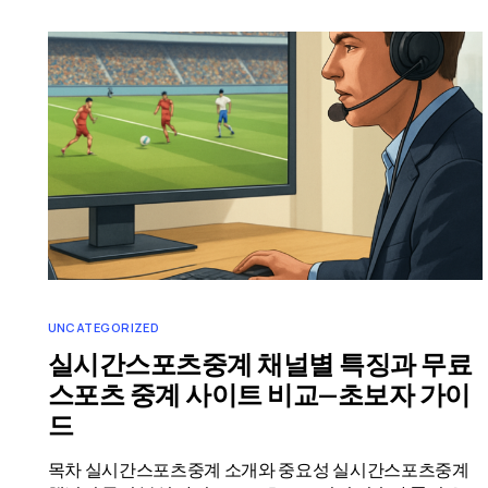
UNCATEGORIZED
실시간스포츠중계 채널별 특징과 무료
스포츠 중계 사이트 비교—초보자 가이
드
목차 실시간스포츠중계 소개와 중요성 실시간스포츠중계