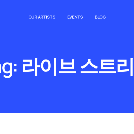
OUR ARTISTS
EVENTS
BLOG
ag:
라이브 스트