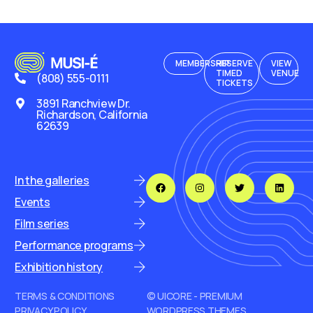
MEMBERSHIP
RESERVE
VIEW
TIMED
VENUE
(808) 555-0111
TICKETS
3891 Ranchview Dr.
Richardson, California
62639
In the galleries
Events
Film series
Performance programs
Exhibition history
TERMS & CONDITIONS
© UICORE - PREMIUM
PRIVACY POLICY
WORDPRESS THEMES