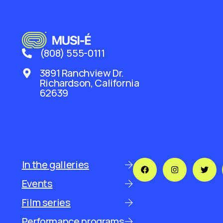
(808) 555-0111
3891 Ranchview Dr.
Richardson, California
62639
In the galleries
Events
Film series
Performance programs