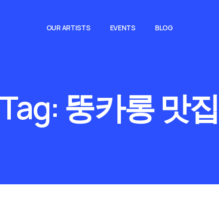
OUR ARTISTS
EVENTS
BLOG
Tag:
뚱카롱 맛