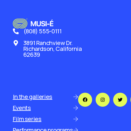
(808) 555-0111
3891 Ranchview Dr.
Richardson, California
62639
In the galleries
Events
Film series
Performance programs