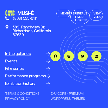
MEMBERSHIP
RESERVE
VIEW
TIMED
VENUE
(808) 555-0111
TICKETS
3891 Ranchview Dr.
Richardson, California
62639
In the galleries
Events
Film series
Performance programs
Exhibition history
TERMS & CONDITIONS
© UICORE - PREMIUM
PRIVACY POLICY
WORDPRESS THEMES