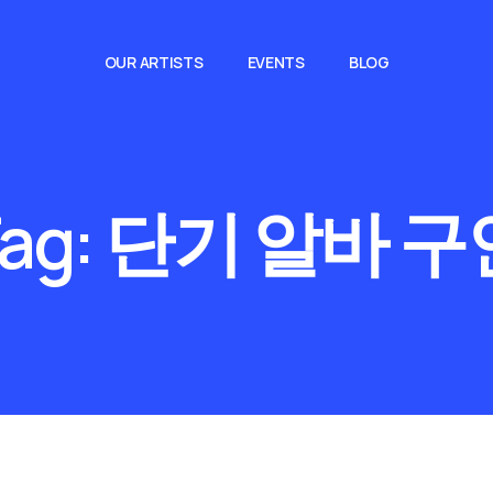
OUR ARTISTS
EVENTS
BLOG
ag:
단기 알바 구