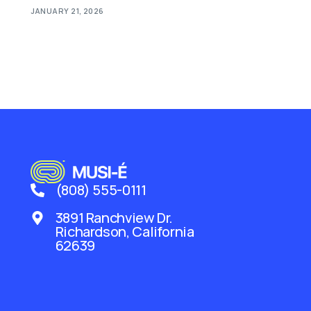
JANUARY 21, 2026
(808) 555-0111
3891 Ranchview Dr.
Richardson, California
62639