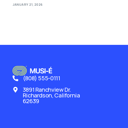
JANUARY 21, 2026
(808) 555-0111
3891 Ranchview Dr.
Richardson, California
62639