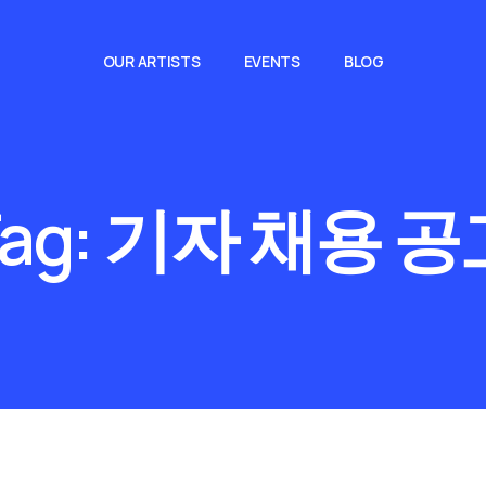
OUR ARTISTS
EVENTS
BLOG
ag:
기자 채용 공