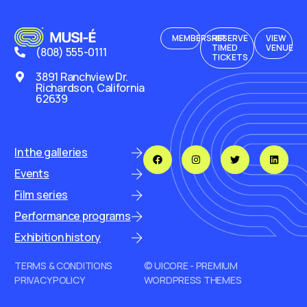
MEMBERSHIP
RESERVE
VIEW
TIMED
VENUE
(808) 555-0111
TICKETS
3891 Ranchview Dr.
Richardson, California
62639
In the galleries
Events
Film series
Performance programs
Exhibition history
TERMS & CONDITIONS
© UICORE - PREMIUM
PRIVACY POLICY
WORDPRESS THEMES