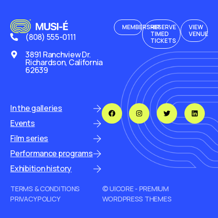
MEMBERSHIP
RESERVE
VIEW
TIMED
VENUE
(808) 555-0111
TICKETS
3891 Ranchview Dr.
Richardson, California
62639
In the galleries
Events
Film series
Performance programs
Exhibition history
TERMS & CONDITIONS
© UICORE - PREMIUM
PRIVACY POLICY
WORDPRESS THEMES