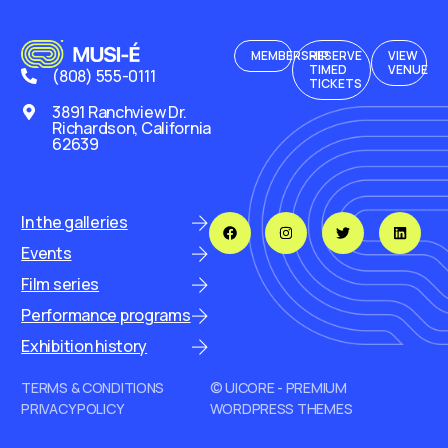
MEMBERSHIP
RESERVE
VIEW
TIMED
VENUE
(808) 555-0111
TICKETS
3891 Ranchview Dr.
Richardson, California
62639
In the galleries
Events
Film series
Performance programs
Exhibition history
TERMS & CONDITIONS
© UICORE - PREMIUM
PRIVACY POLICY
WORDPRESS THEMES